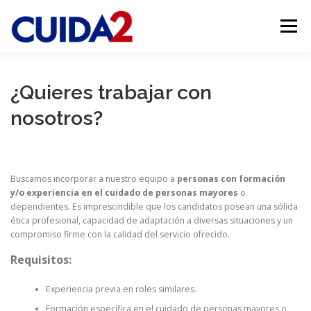
Saltar
al
Menú
contenido
INICIO
NUESTROS SERVICIOS
EMPLEO
¿Quieres trabajar con
nosotros?
SOBRE NOSOTROS
GALERÍA
CONTACTO
Buscamos incorporar a nuestro equipo a
personas con formación
y/o experiencia en el cuidado de personas mayores
o
dependientes. Es imprescindible que los candidatos posean una sólida
ética profesional, capacidad de adaptación a diversas situaciones y un
compromiso firme con la calidad del servicio ofrecido.
Requisitos:
Experiencia previa en roles similares.
Formación específica en el cuidado de personas mayores o