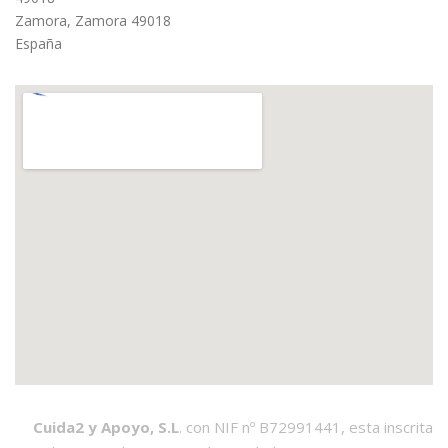
Zamora
,
Zamora
49018
España
Cuida2 y Apoyo, S.L
. con NIF nº B72991441, esta inscrita