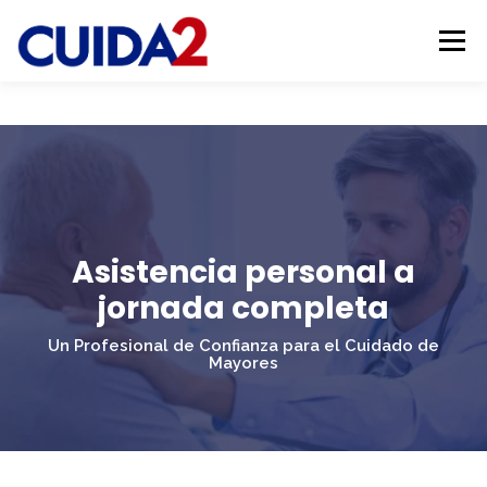
Saltar
al
Menú
contenido
INICIO
NUESTROS SERVICIOS
EMPLEO
SOBRE NOSOTROS
GALERÍA
CONTACTO
Asistencia personal a
jornada completa
Un Profesional de Confianza para el Cuidado de
Mayores